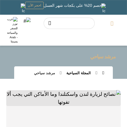
خصم 20% على بكجات شهر العسل
احجز الآن
مرشد سياحي
المجلة السياحية
مرشد سياحي