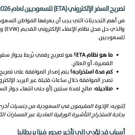
تصريح السفر الإلكتروني (ETA) للسعوديين لعام 2026
من أهم التحديثات التي يجب أن يعرفها المواطن السعودي لعام 026
والذي 
للسعوديين.
ما هو نظام ETA؟
هو تصريح رقمي يُربط بجواز سفرك 
القصيرة، أو العلاج.
كم مدة استخراجه؟
يتم إصدار الموافقة على تصريح (ETA) عادةً خل
تصدر الموافقة خلال ساعات قليلة عبر البريد الإلكترو
صلاحيته:
صالح لمدة سنتين (أو حتى انتهاء جواز الس
(تنويه: الإخوة المقيمون في السعودية من جنسيات أخرى، 
بحاجة لاستخراج التأشيرة الورقية العادية عبر المسارات الثلا
أسباب قد تؤدي إلى تأخير صدور فيزا بريطانيا