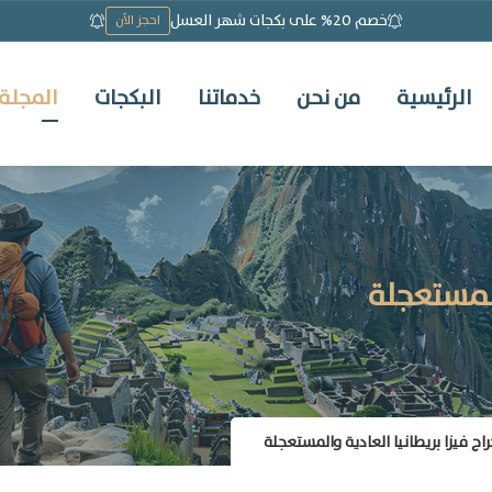
خصم 20% على بكجات شهر العسل
احجز الآن
الرئيسية
من نحن
خدماتنا
البكجات
المجلة 
والمستعجلة
ج فيزا بريطانيا العادية والمستعجلة