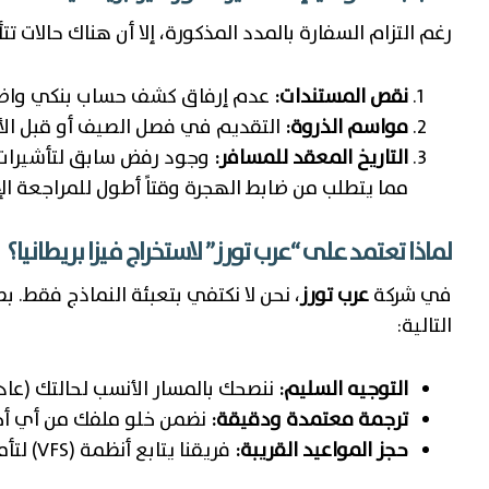
رغم التزام السفارة بالمدد المذكورة، إلا أن هناك حالات ت
نقص المستندات:
عدم إرفاق كشف حساب بنكي واضح أ
مواسم الذروة:
التقديم في فصل الصيف أو قبل الأعي
التاريخ المعقد للمسافر:
وجود رفض سابق لتأشيرات
مما يتطلب من ضابط الهجرة وقتاً أطول للمراجعة الإد
لماذا تعتمد على “عرب تورز” لاستخراج فيزا بريطانيا؟
في شركة
عرب تورز
، نحن لا نكتفي بتعبئة النماذج فقط. ب
التالية:
التوجيه السليم:
ننصحك بالمسار الأنسب لحالتك (عادي، مستعجل، أو ETA) ل
ترجمة معتمدة ودقيقة:
نضمن خلو ملفك من أي أخط
حجز المواعيد القريبة:
فريقنا يتابع أنظمة (VFS) لتأمين أقرب موعد بصمة لك.