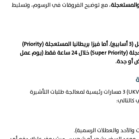
 والمستعجلة
، مع توضيح الفروقات في الرسوم، وتسليط
تبلغ مدة استخراج فيزا بريطانيا العادية حوالي 15 يوم عمل (3 أسابيع). أما فيزا بريطانيا المستعجلة (Priority)
فتستغرق 5 أيام عمل، في حين تصدر الفيزا السوبر مستعجلة (Super Priority) خلال 24 ساعة فقط (يوم عمل
ض أو جدة.
ة
لتبسيط الأمور، تتيح إدارة التأشيرات والهجرة البريطانية (UKVI) 3 مسارات رئيسية لمعالجة طلبات التأشيرة
 كالتالي: