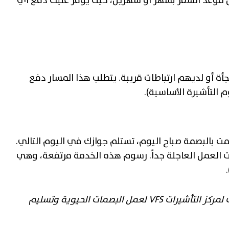
بل موعد السفر بشهر أو شهرين، حيث يوفر عليك دفع أي
أة أو لديهم ارتباطات قريبة. يتطلب هذا المسار دفع
 التأشيرة الأساسية).
 العمل العاجلة جداً. رسوم هذه الخدمة مرتفعة، وهي
(ملاحظة: المدة الزمنية تُحسب دائماً ابتداءً من يوم حضورك لمركز التأشيرات VFS لعمل البصمات الحيوية وتسليم