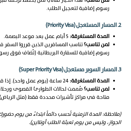
لمن تناسب؟
هذا الخيار مثالي لمن يخطط لرحلته ق
رسوم إضافية لتعجيل الطلب.
2. المسار المستعجل (Priority Visa)
المدة المستغرقة:
5 أيام عمل بعد موعد البصمة.
لمن تناسب؟
تناسب المسافرين الذين قرروا السفر فج
رسوم إضافية للسفارة البريطانية (تُضاف فوق رسوم
3. المسار السوبر مستعجل (Super Priority Visa)
المدة المستغرقة:
24 ساعة (يوم عمل واحد). إذا قمت بالبصمة صباح اليوم، تستلم جوازك في اليوم التالي.
لمن تناسب؟
صُممت لحالات الطوارئ القصوى ورحلات
متاحة في مراكز تأشيرات محددة فقط (مثل الرياض).
الجواز، وليس من يوم تعبئة الطلب أونلاين).