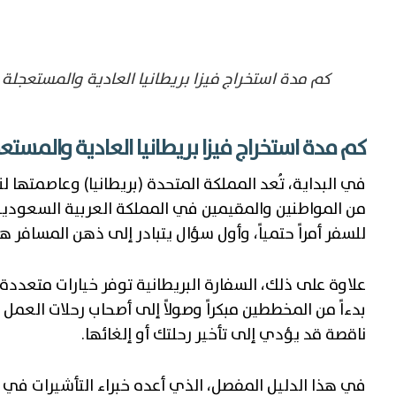
كم مدة استخراج فيزا بريطانيا العادية والمستعجلة 2026؟
كم مدة استخراج فيزا بريطانيا العادية والمستعجلة 2026؟ (دليل 
في البداية، تُعد المملكة المتحدة (بريطانيا) وعاصمتها ل
من المواطنين والمقيمين في المملكة العربية السعودية. 
للسفر أمراً حتمياً، وأول سؤال يتبادر إلى ذهن المسافر ه
علاوة على ذلك، السفارة البريطانية توفر خيارات متعددة
بدءاً من المخططين مبكراً وصولاً إلى أصحاب رحلات العمل ا
ناقصة قد يؤدي إلى تأخير رحلتك أو إلغائها.
في هذا الدليل المفصل، الذي أعده خبراء التأشيرات في