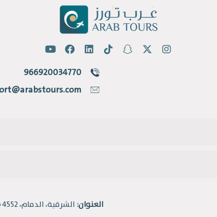
966920034770
ort@arabstours.com
العنوان:
الشرقية، الدمام، 4552 طريق الملك فهد، حي القادسية.