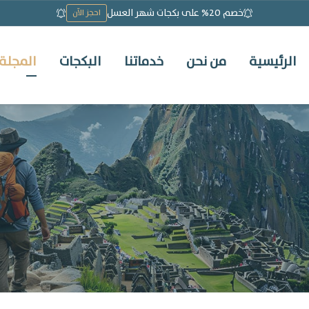
خصم 20% على بكجات شهر العسل
احجز الآن
الرئيسية
من نحن
خدماتنا
البكجات
المجلة 