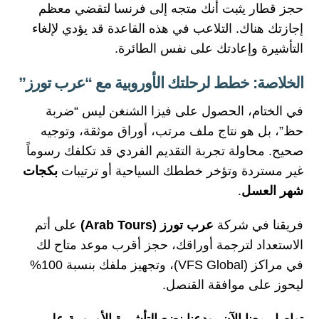
حجز قطار يثبت أنك متجه إلى فرنسا لتقضي معظم
إجازتك هناك. التلاعب في هذه القاعدة قد يؤدي لإلغاء
التأشيرة وإعادتك على نفس الطائرة.
الخلاصة: خطط لرحلتك الأوروبية مع “عرب تورز”
في الختام، الحصول على فيزا الشنغن ليس “ضربة
حظ”، بل هو نتاج ملف مرتب، أوراق موثقة، وتوجيه
صحيح. محاولة تجربة التقديم الفردي قد تكلفك رسوماً
غير مستردة وتؤخر خططك السياحية أو ترتيبات
بكجات
شهر العسل
.
فريقنا في شركة
عرب تورز (Arab Tours)
على أتم
الاستعداد لترجمة أوراقك، حجز أقرب موعد متاح لك
في مراكز (VFS Global)، وتجهيز ملفك بنسبة 100%
ليحوز على موافقة القنصل.
تواصل معنا الآن، ودعنا نضع التأشيرة الأوروبية على