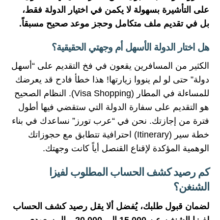
على التأشيرة بسهولة لا يكمن في اختيار الدولة فقط،
بل في تقديم ملف متكامل وحجز موعد صحيح مسبقاً.
هل اختار الدولة الأسهل أم وجهتي الحقيقية؟
الكثير من المسافرين يقعون في فخ التقديم على “أسهل
دولة” حتى لو لم ينووا زيارتها! هذا خطأ فادح قد يعرضك
للمساءلة في المطار (Visa Shopping). النظام الصحيح
هو التقديم على سفارة الدولة التي ستقضي فيها أطول
فترة من إجازتك. نحن في “عرب تورز” نساعدك في بناء
خطة سير (Itinerary) احترافية تتطابق مع حجوزاتك
الوهمية المؤكدة لإقناع القنصل أياً كانت وجهتك.
كم رصيد كشف الحساب المطلوب لفيزا
الشنغن؟
لضمان قبول طلبك، يُفضل ألا يقل رصيد كشف الحساب
لفيزا الشنغن عن 15,000 إلى 20,000 ريال سعودي.