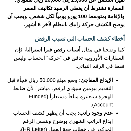
السفارة تشترط أن يغطي الرصيد تكاليف السفر
والإقامة بمتوسط 100 يورو يومياً لكل شخص، ويجب أن
يوضح الكشف حركة راتبك بانتظام لآخر 6 أشهر.
أخطاء كشف الحساب التي تسبب الرفض
كما وضحنا في مقال
أسباب رفض فيزا استراليا
، فإن
السفارات الأوروبية تدقق في “حركة” الحساب وليس
فقط في الرقم النهائي.
الإيداع المفاجئ:
وضع مبلغ 50,000 ريال فجأة قبل
التقديم بيومين سيؤدي لرفض مباشر؛ لأن ضابط
الهجرة سيعتبره مبلغاً مستعاراً (Funded
Account).
عدم وجود راتب:
يجب أن يظهر كشف الحساب
إيداع الراتب الشهري بوضوح وبنفس الرقم
المذكور في خطاب جهة العمل (HR Letter).