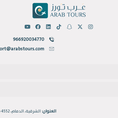
966920034770
ort@arabstours.com
العنوان:
الشرقية، الدمام، 4552 طريق الملك فهد، حي القادسية.