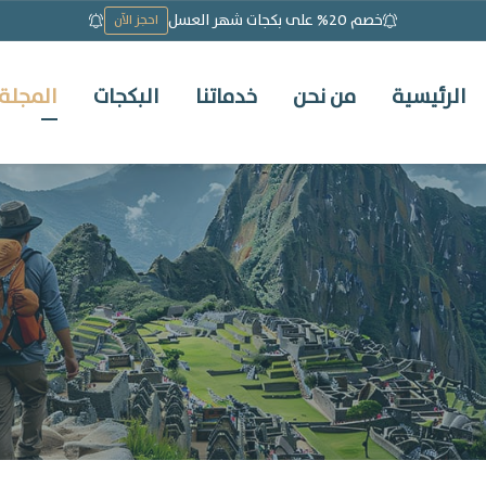
خصم 20% على بكجات شهر العسل
احجز الآن
الرئيسية
من نحن
خدماتنا
البكجات
المجلة 