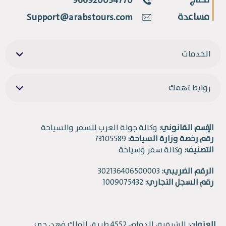
تحتاج
966920034770
مساعدة
Support@arabstours.com
الخدمات
روابط تهمك
الإسم القانوني:
وكالة جولة العرب للسفر والسياحة
رقم رخصة وزارة السياحة:
73105589
التصنيف:
وكالة سفر وسياحة
الرقم الضريبي:
302136406500003
رقم السجل التجاري:
1009075432
العنوان:
الشرقية، الدمام، 4552 طريق الملك فهد، حي