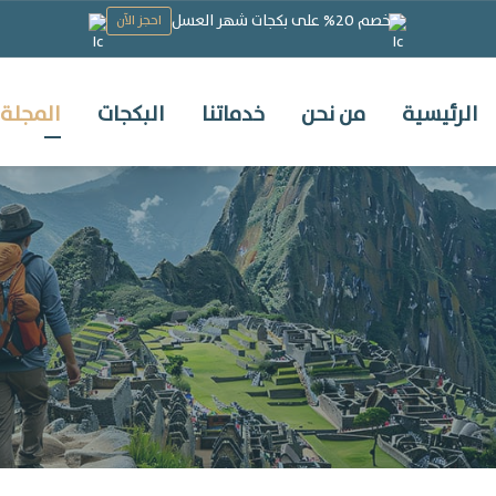
خصم 20% على بكجات شهر العسل
احجز الآن
الرئيسية
من نحن
خدماتنا
البكجات
المجلة 