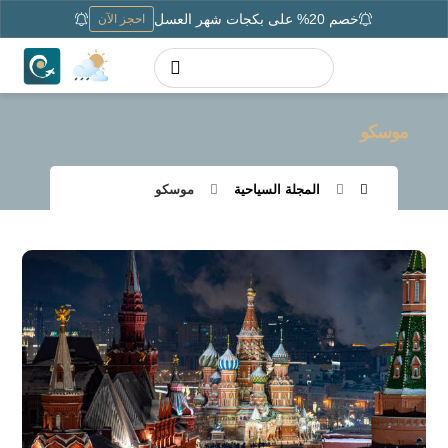
خصم 20% على بكجات شهر العسل
احجز الآن
موسكو
المجلة السياحية
موسكو