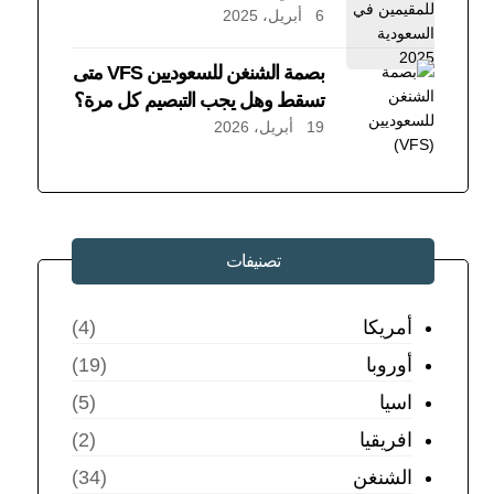
6 أبريل، 2025
بصمة الشنغن للسعوديين VFS متى
تسقط وهل يجب التبصيم كل مرة؟
19 أبريل، 2026
تصنيفات
أمريكا
(4)
أوروبا
(19)
اسيا
(5)
افريقيا
(2)
الشنغن
(34)