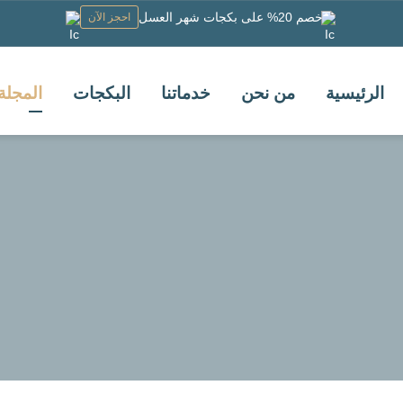
خصم 20% على بكجات شهر العسل
احجز الآن
الرئيسية
من نحن
خدماتنا
البكجات
المجلة