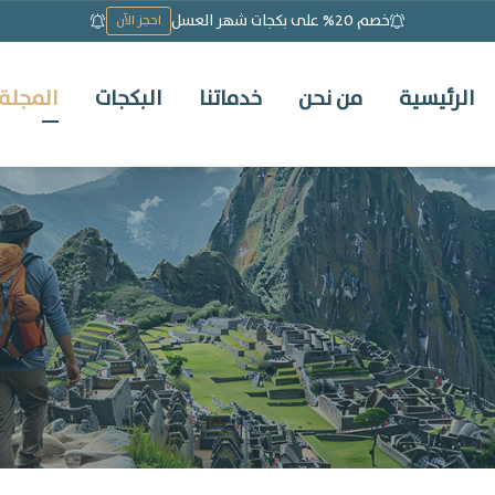
خصم 20% على بكجات شهر العسل
احجز الآن
الرئيسية
من نحن
خدماتنا
البكجات
المجلة 