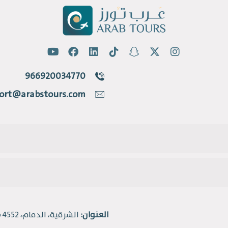
966920034770
ort@arabstours.com
العنوان:
الشرقية، الدمام، 4552 طريق الملك فهد، حي القادسية.