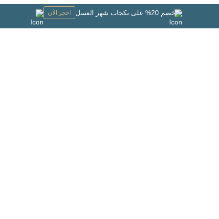
خصم 20% على بكجات شهر العسل
احجز الآن