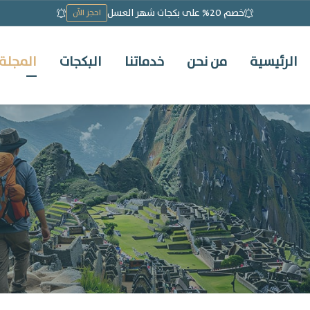
خصم 20% على بكجات شهر العسل
احجز الآن
الرئيسية
من نحن
خدماتنا
البكجات
المجلة 