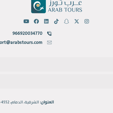
966920034770
ort@arabstours.com
العنوان:
الشرقية، الدمام، 4552 طريق الملك فهد، حي القادسية.