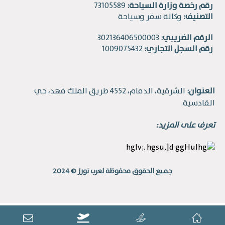
رقم رخصة وزارة السياحة:
73105589
التصنيف:
وكالة سفر وسياحة
الرقم الضريبي:
302136406500003
رقم السجل التجاري:
1009075432
العنوان:
الشرقية، الدمام، 4552 طريق الملك فهد، حي
القادسية.
تعرف على المزيد:
جميع الحقوق محفوظة لعرب تورز © 2024