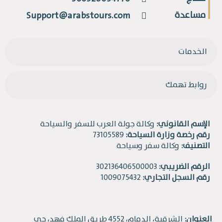
مساعدة
Support@arabstours.com
الخدمات
روابط تهمك
الإسم القانوني:
وكالة جولة العرب للسفر والسياحة
رقم رخصة وزارة السياحة:
73105589
التصنيف:
وكالة سفر وسياحة
الرقم الضريبي:
302136406500003
رقم السجل التجاري:
1009075432
العنوان:
الشرقية، الدمام، 4552 طريق الملك فهد، حي