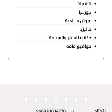
تأشيرات
جورجيا
عروض سياحية
ماليزيا
مكاتب للسفر والسياحة
مواضيع عامة
تحتاج
966920034770