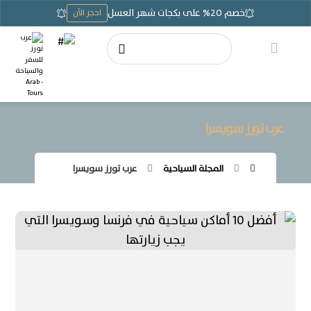
خصم 20% على بكجات شهر العسل
احجز الآن
عرب تورز سويسرا
المجلة السياحية
عرب تورز سويسرا