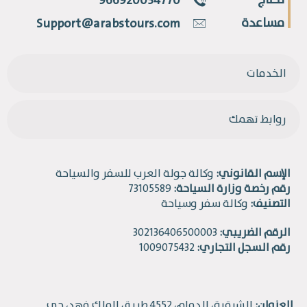
تحتاج
966920034770
مساعدة
Support@arabstours.com
الخدمات
روابط تهمك
الإسم القانوني:
وكالة جولة العرب للسفر والسياحة
رقم رخصة وزارة السياحة:
73105589
التصنيف:
وكالة سفر وسياحة
الرقم الضريبي:
302136406500003
رقم السجل التجاري:
1009075432
العنوان:
الشرقية، الدمام، 4552 طريق الملك فهد، حي