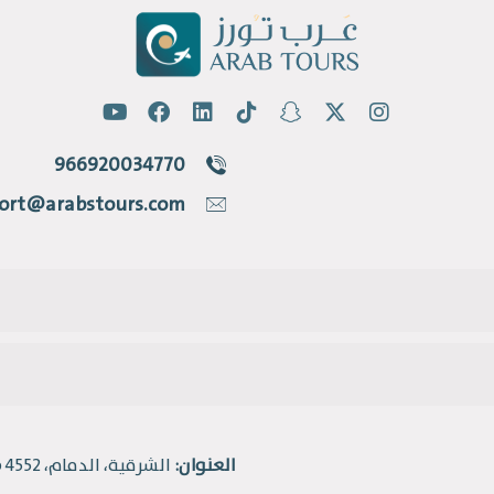
966920034770
ort@arabstours.com
العنوان:
الشرقية، الدمام، 4552 طريق الملك فهد، حي القادسية.