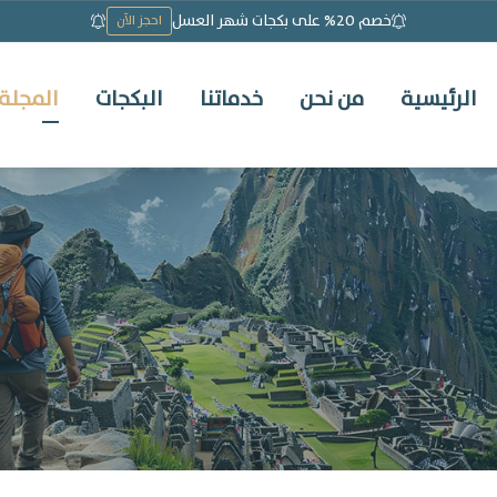
خصم 20% على بكجات شهر العسل
احجز الآن
الرئيسية
من نحن
خدماتنا
البكجات
المجلة 