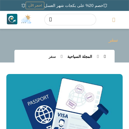
خصم 20% على بكجات شهر العسل
احجز الآن
سفر
المجلة السياحية
سفر