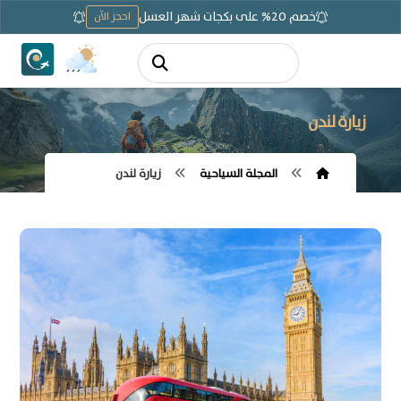
خصم 20% على بكجات شهر العسل
احجز الآن
زيارة لندن
المجلة السياحية
زيارة لندن