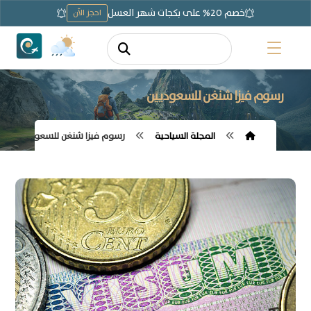
خصم 20% على بكجات شهر العسل
احجز الآن
رسوم فيزا شنغن للسعوديين
المجلة السياحية
رسوم فيزا شنغن للسعوديين