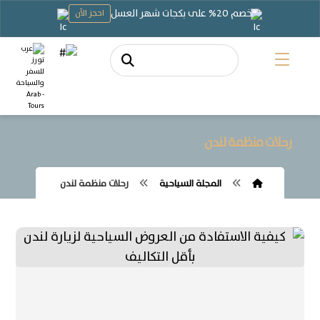
خصم 20% على بكجات شهر العسل
احجز الآن
رحلات منظمة لندن
المجلة السياحية
رحلات منظمة لندن