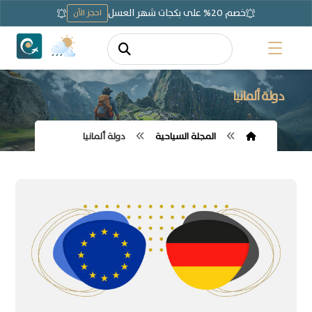
خصم 20% على بكجات شهر العسل
احجز الآن
دولة ألمانيا
المجلة السياحية
دولة ألمانيا