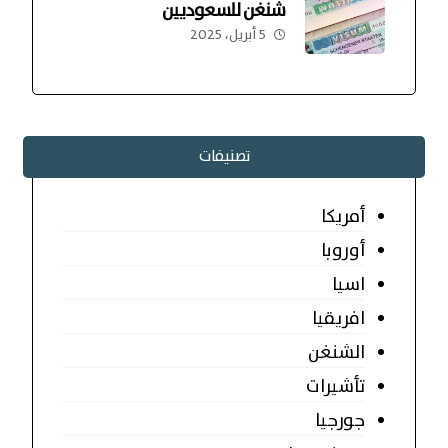
شنغن للسعوديين
5 أبريل، 2025
تصنيفات
أمريكا
أوروبا
اسيا
افريقيا
الشنغن
تأشيرات
جورجيا