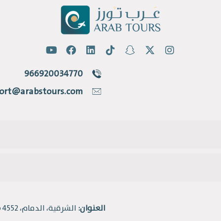
966920034770
ort@arabstours.com
العنوان:
الشرقية، الدمام، 4552 طريق الملك فهد، حي القادسية.