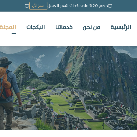
خصم 20% على بكجات شهر العسل
احجز الآن
الرئيسية
من نحن
خدماتنا
البكجات
المجلة 