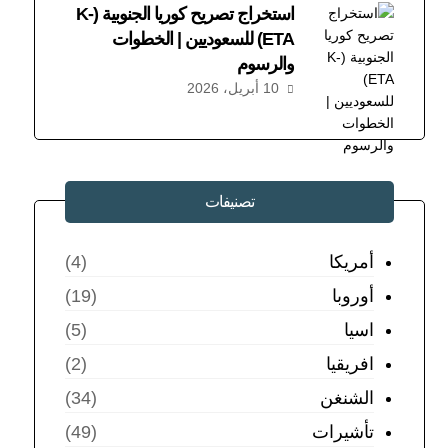
استخراج تصريح كوريا الجنوبية (K-
ETA) للسعوديين | الخطوات
والرسوم
10 أبريل، 2026
تصنيفات
أمريكا
(4)
أوروبا
(19)
اسيا
(5)
افريقيا
(2)
الشنغن
(34)
تأشيرات
(49)