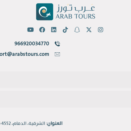
966920034770
ort@arabstours.com
العنوان:
الشرقية، الدمام، 4552 طريق الملك فهد، حي القادسية.