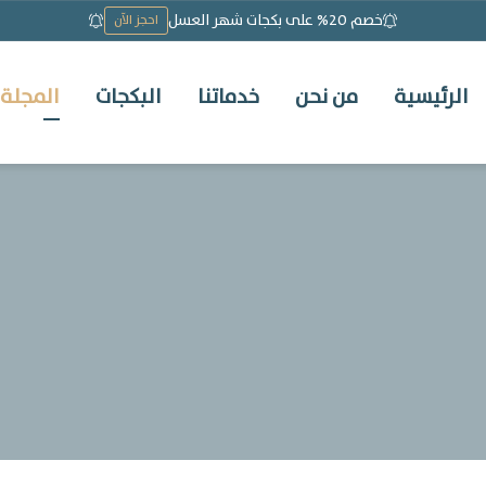
خصم 20% على بكجات شهر العسل
احجز الآن
الرئيسية
من نحن
خدماتنا
البكجات
المجلة 