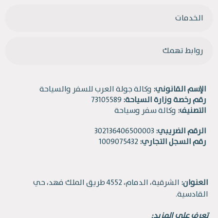
الخدمات
روابط تهمك
الإسم القانوني:
وكالة جولة العرب للسفر والسياحة
رقم رخصة وزارة السياحة:
73105589
التصنيف:
وكالة سفر وسياحة
الرقم الضريبي:
302136406500003
رقم السجل التجاري:
1009075432
العنوان:
الشرقية، الدمام، 4552 طريق الملك فهد، حي
القادسية.
تعرف على المزيد: