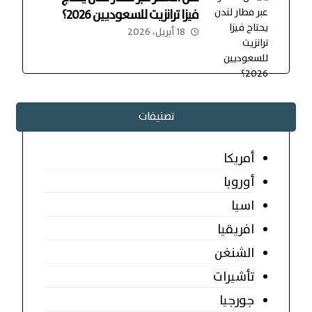
فيزا ترانزيت للسعوديين 2026؟
18 أبريل، 2026
تصنيفات
أمريكا
أوروبا
اسيا
افريقيا
الشنغن
تأشيرات
جورجيا