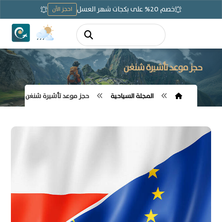
خصم 20% على بكجات شهر العسل
احجز الآن
حجز موعد تأشيرة شنغن
المجلة السياحية
حجز موعد تأشيرة شنغن