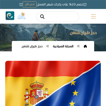
خصم 20% على بكجات شهر العسل
احجز الآن
حجز طيران شنغن
المجلة السياحية
حجز طيران شنغن