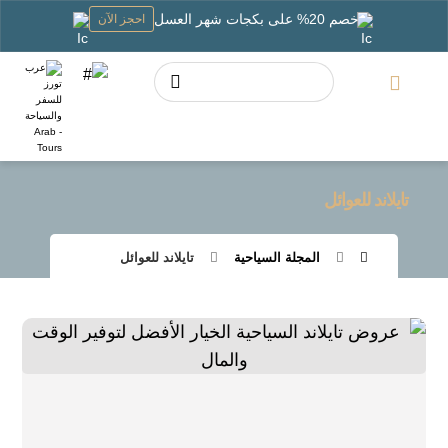
خصم 20% على بكجات شهر العسل
احجز الآن
تايلاند للعوائل
المجلة السياحية
تايلاند للعوائل