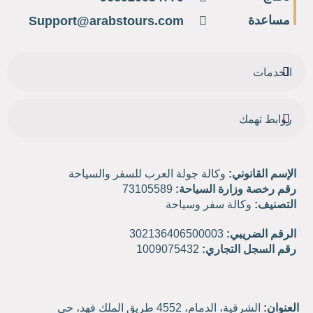
مساعدة
Support@arabstours.com
الخدمات
روابط تهمك
الإسم القانوني:
وكالة جولة العرب للسفر والسياحة
رقم رخصة وزارة السياحة:
73105589
التصنيف:
وكالة سفر وسياحة
الرقم الضريبي:
302136406500003
رقم السجل التجاري:
1009075432
العنوان:
الشرقية، الدمام، 4552 طريق الملك فهد، حي