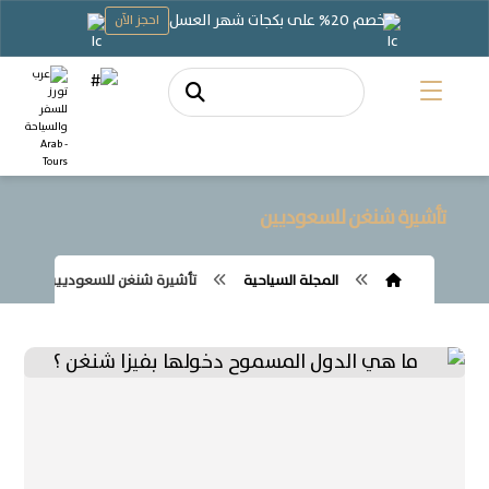
خصم 20% على بكجات شهر العسل
احجز الآن
تأشيرة شنغن للسعوديين
المجلة السياحية
تأشيرة شنغن للسعوديين