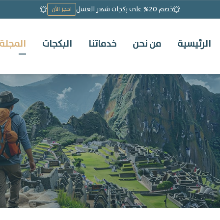
خصم 20% على بكجات شهر العسل
احجز الآن
الرئيسية
من نحن
خدماتنا
البكجات
المجلة 