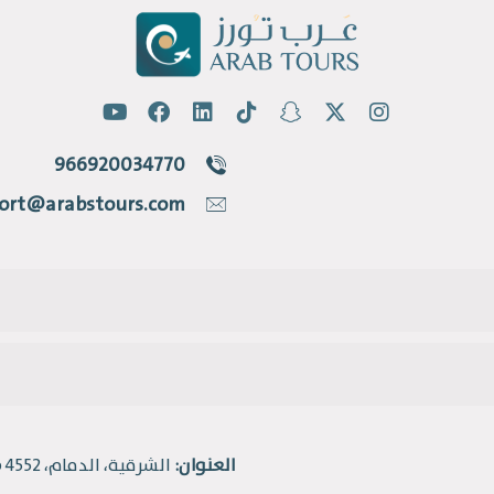
966920034770
ort@arabstours.com
العنوان:
الشرقية، الدمام، 4552 طريق الملك فهد، حي القادسية.