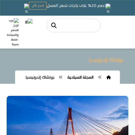
خصم 20% على بكجات شهر العسل
احجز الآن
بونشاك إندونيسيا
المجلة السياحية
بونشاك إندونيسيا