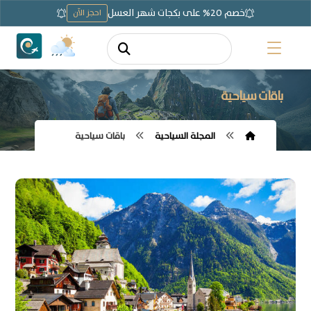
خصم 20% على بكجات شهر العسل
احجز الآن
باقات سياحية
المجلة السياحية
باقات سياحية