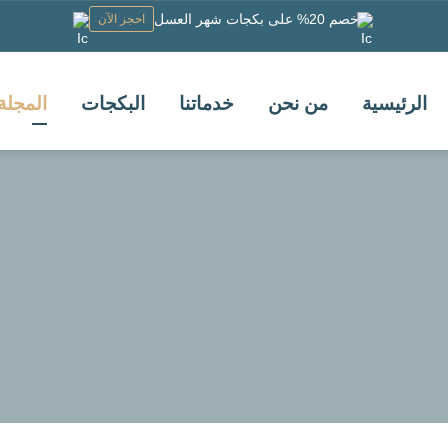
خصم 20% على بكجات شهر العسل
احجز الآن
الرئيسية
من نحن
خدماتنا
البكجات
المجلة