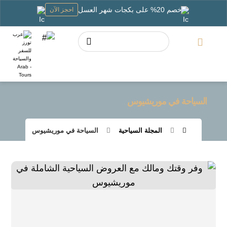
خصم 20% على بكجات شهر العسل
احجز الآن
السياحة في موريشيوس
المجلة السياحية
السياحة في موريشيوس