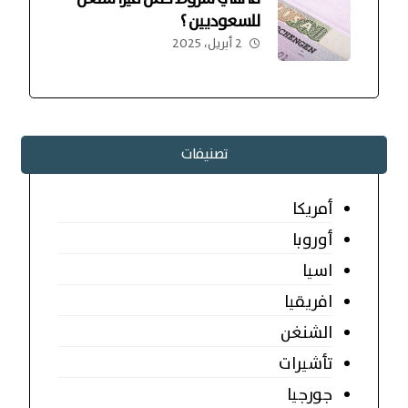
للسعوديين ؟
2 أبريل، 2025
تصنيفات
أمريكا
أوروبا
اسيا
افريقيا
الشنغن
تأشيرات
جورجيا