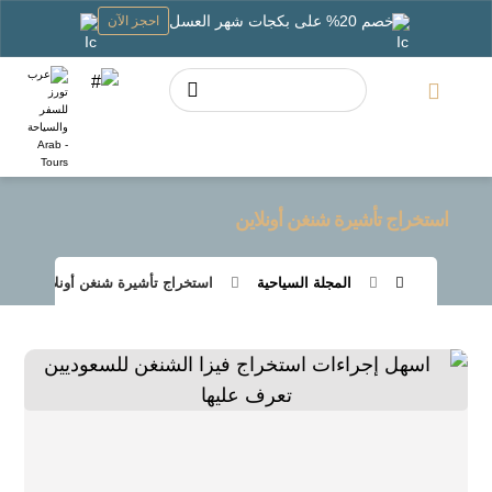
خصم 20% على بكجات شهر العسل
احجز الآن
استخراج تأشيرة شنغن أونلاين
المجلة السياحية
استخراج تأشيرة شنغن أونلاين