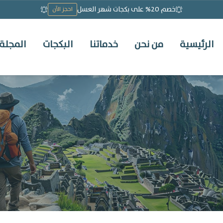
خصم 20% على بكجات شهر العسل
احجز الآن
الرئيسية
من نحن
خدماتنا
البكجات
المجلة 