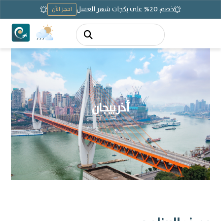
خصم 20% على بكجات شهر العسل
احجز الآن
أذربيجان