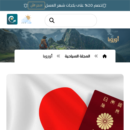
خصم 20% على بكجات شهر العسل
احجز الآن
أوروبا
المجلة السياحية
أوروبا