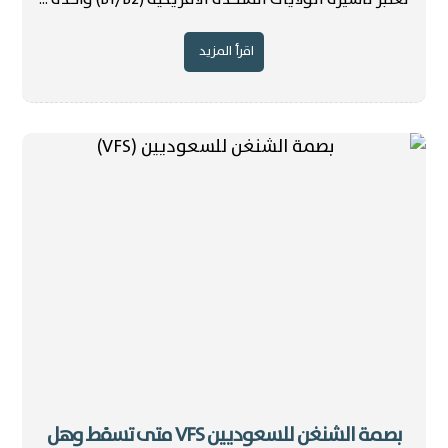
اقرأ المزيد
بصمة الشنغن للسعوديين VFS متى تسقط وهل