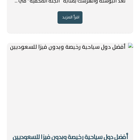
تُعد البوسنة والهرسك بمثابة “الجنة المخفية” في ...
اقرأ المزيد
أفضل دول سياحية رخيصة وبدون فيزا للسعوديين