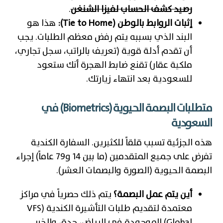
رصيد كشف الحساب لفيزا الشنغن
.
إثبات الروابط بالوطن (Tie to Home):
هذا هو
البند الذي بسببه يتم رفض معظم الطلبات. يجب
أن تقدم أدلة قوية (تعريف بالراتب، سجل تجاري،
ملكية عقار) تقنع ضابط الهجرة أنك ستعود
للسعودية بعد انتهاء زيارتك.
متطلبات البصمة الحيوية (Biometrics) في
السعودية
هذه الجزئية تسبب قلقاً للكثيرين. السفارة الكندية
تفرض على جميع المتقدمين (ما بين 14 و79 عاماً) إجراء
البصمة الحيوية (الصورة والبصمات العشر).
أين يتم عمل البصمة؟
يتم ذلك حصرياً في مراكز
معتمدة لتقديم طلبات التأشيرة الكندية (VFS
Global) الموجودة في الرياض، جدة، والخبر.