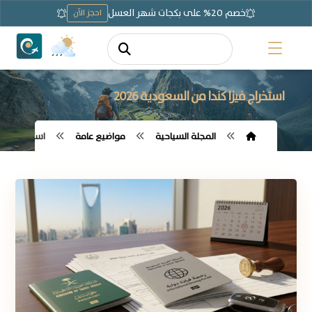
خصم 20% على بكجات شهر العسل
احجز الآن
استخراج فيزا كندا من السعودية 2026
المجلة السياحية
مواضيع عامة
استخراج فيزا ك