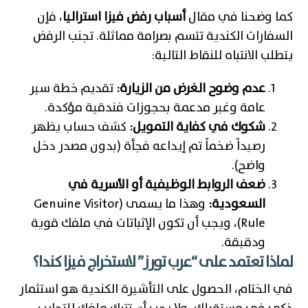
كما وضحنا في مقال
أسباب رفض فيزا استراليا
، فإن
السفارات الكندية تتسم بصرامة مماثلة. تجنب الرفض
يتطلب الانتباه للنقاط التالية:
عدم وضوح الغرض من الزيارة:
تقديم خطة سير
عامة وغير مدعمة بحجوزات فندقية مؤكدة.
شكوك في كفاية التمويل:
كشف حساب يظهر
رصيداً ضخماً تم إيداعه فجأة (بدون مصدر دخل
واضح).
ضعف الروابط الوظيفية أو الأسرية في
السعودية:
وهذا ما يسمى (Genuine Visitor
Rule)، ويجب أن تكون الإثباتات في ملفك قوية
ودقيقة.
لماذا تعتمد على “عرب تورز” لاستخراج فيزا كندا؟
في الختام، الحصول على التأشيرة الكندية هو استثمار