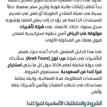
علاوة على ذلك، السفارة الكندية تفرض معايير دقيقة
جداً تتطلب إثباتات مالية قوية وتاريخ سفر منضبط. خطأ
بسيط في تعبئة النماذج الطويلة أو نقص في تقديم
المستندات الداعمة قد يؤدي إلى رفض الملف وتشويه
سجل سفرك. لذلك، الاعتماد على
شركة تأشيرات
موثوقة في الرياض
أصبح خطوة استراتيجية لضمان
قبول ملفك من المحاولة الأولى.
في هذا الدليل المفصل، الذي أعده خبراء قسم
التأشيرات في شركة
عرب تورز (Arab Tours)
، سنأخذك
في جولة شاملة لعام 2026 حول كل ما يخص
استخراج
فيزا كندا من السعودية
. سنستعرض الشروط،
المستندات المطلوبة، مدة المعالجة، وكيف يمكننا
مساعدتك في تخطي العقبات وتأمين تأشيرتك بثقة
وأمان.
الشروط والمتطلبات الأساسية لفيزا كندا