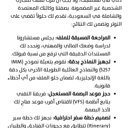
ذكي في مستقبلك، ولا يجب أن تترك ملفك للتجارب
الشخصية غير المضمونة. بصفتنا وكالتك المعتمدة
والشاملة في السعودية، نقدم لك حلولاً تقضي على
التوتر وتضمن لك النتائج:
المراجعة المسبقة للملف:
يجلس مستشارونا
لدراسة وضعك المالي والمهني، ونحدد لك
المستندات الدقيقة التي ترفع من نسبة قبولك.
تجهيز النماذج بدقة:
نقوم بتعبئة نموذج (IMM
5257) والنماذج العائلية الطويلة الأخرى بكل دقة
باللغة الإنجليزية، لضمان خلو الملف من أي أخطاء
قانونية.
حجز موعد البصمة المستعجل:
فريقنا التقني
يتابع أنظمة (VFS) لاقتناص أقرب موعد متاح لك
لأخذ البصمة.
تصميم خطة سفر احترافية:
نجهز لك خطة سير
(Itinerary) تتطابق مع حجوزات الفنادق والطيران